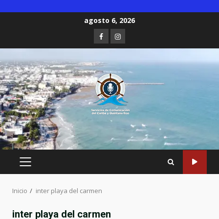
Saltar
agosto 6, 2026
al
Facebook
Instagram
contenido
MENÚ
PRINCIPAL
Inicio
inter playa del carmen
inter playa del carmen