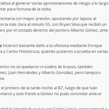
ciativa al generar varias aproximaciones de riesgo a lo largo
ar para fortuna de la visita.
mentaria con mayor presión, apostando por lapsos al
n la más clara al minuto 55, con Bryan Silva que recibió un
paro por el costado derecho del portero Alberto Gómez, ante
z
hicieron bastante daño a la ofensiva mediante Enrique
ía y Carlos Hinestroza, quienes pusieron a prueba en varias
 Zenizo no se quedaron cruzados de brazos, también
énez, Juan Hernández y Alberto González, pero tampoco
ma.
l primero de la tarde-noche al 82’, luego de que Iván
marcó y solo frente a Gómez no pudo concretar ante el
daridad lo intentó de nuevo con Carlos López, quien ingresó a