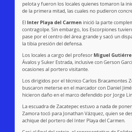
pelota y fueron los locales quienes tomaron la ini
de la primera mitad, las cuales no pudieron concret
El
Inter Playa del Carmen
inició la parte comple
contragolpe. Sin embargo, los Escorpiones tuviero
pase por el centro del área grande y sacó un dis
la tibia presión del defensa.
Los locales a cargo del profesor
Miguel
Gutiérre
Ávalos y Suker Estrada, inclusive con Gerson Garc
ocasiones al portero visitante.
Los dirigidos por el técnico Carlos Bracamontes
buscaron meterse en el marcador con Daniel Jim
hicieron daño en el marco defendido por Jorge Li
La escuadra de Zacatepec estuvo a nada de poner e
Zamora tocó para Jonathan Vázquez, quien se des
achique del portero del Inter Playa del Carmen.
Casi al final del cotejo, el representativo de Soli