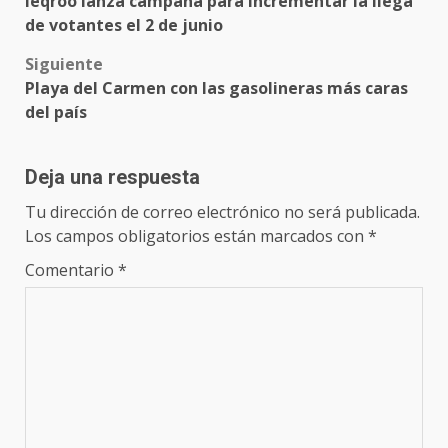
Ieqroo lanza campaña para incrementar la llega
navigation
de votantes el 2 de junio
Siguiente
Playa del Carmen con las gasolineras más caras
del país
Deja una respuesta
Tu dirección de correo electrónico no será publicada.
Los campos obligatorios están marcados con
*
Comentario
*