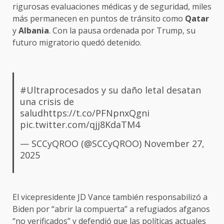
rigurosas evaluaciones médicas y de seguridad, miles
más permanecen en puntos de tránsito como
Qatar
y
Albania
. Con la pausa ordenada por Trump, su
futuro migratorio quedó detenido.
#Ultraprocesados
y su daño letal desatan
una crisis de
salud
https://t.co/PFNpnxQgni
pic.twitter.com/qjj8KdaTM4
— SCCyQROO (@SCCyQROO)
November 27,
2025
El vicepresidente JD Vance también responsabilizó a
Biden por “abrir la compuerta” a refugiados afganos
“no verificados” y defendió que las
políticas
actuales