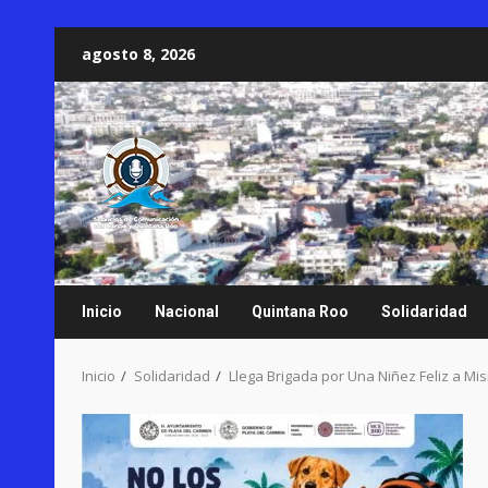
Saltar
agosto 8, 2026
al
contenido
Inicio
Nacional
Quintana Roo
Solidaridad
Inicio
Solidaridad
Llega Brigada por Una Niñez Feliz a Mis