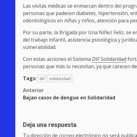
Las visitas médicas se enmarcan dentro del pr
personas que padecen diabetes, hipertensión, en
odontológicos en niñas y niños, atención para per
Por su parte, la Brigada por Una Niñez Feliz, se e
del trabajo infantil, asistencia psicológica y jurídi
vulnerabilidad.
Con estas acciones el Sistema
DIF Solidaridad
forta
personas que más lo necesitan, ya que carecen de 
Tags:
dif
solidaridad
Post
Anterior
Bajan casos de dengue en Solidaridad
navigation
Deja una respuesta
Tu dirección de correo electrónico no será publica