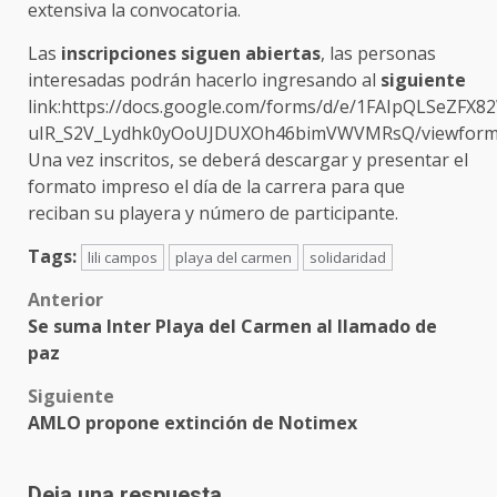
extensiva la convocatoria.
Las
inscripciones siguen abiertas
, las personas
interesadas podrán hacerlo ingresando al
siguiente
link:https://docs.google.com/forms/d/e/1FAIpQLSeZFX
uIR_S2V_Lydhk0yOoUJDUXOh46bimVWVMRsQ/viewform
Una vez inscritos, se deberá descargar y presentar el
formato impreso el día de la carrera para que
reciban su playera y número de participante.
Tags:
lili campos
playa del carmen
solidaridad
Post
Anterior
Se suma Inter Playa del Carmen al llamado de
navigation
paz
Siguiente
AMLO propone extinción de Notimex
Deja una respuesta