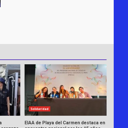
Solidaridad
a
EIAA de Playa del Carmen destaca en