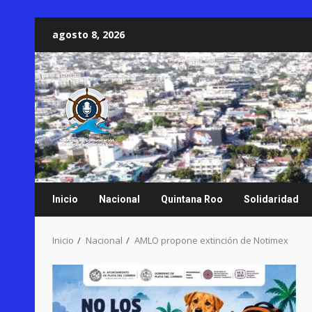
Saltar
agosto 8, 2026
al
contenido
Inicio
Nacional
Quintana Roo
Solidaridad
Inicio
Nacional
AMLO propone extinción de Notimex