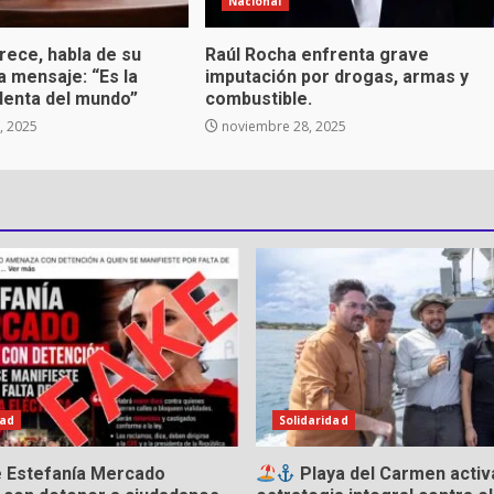
Nacional
ece, habla de su
Raúl Rocha enfrenta grave
za mensaje: “Es la
imputación por drogas, armas y
denta del mundo”
combustible.
, 2025
noviembre 28, 2025
dad
Solidaridad
e Estefanía Mercado
Playa del Carmen activ