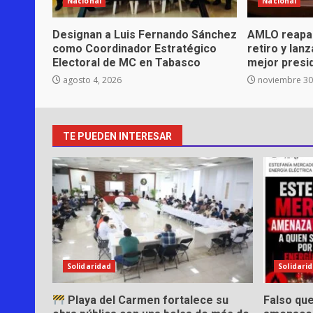
Nacional
Nacional
Designan a Luis Fernando Sánchez
AMLO reapar
como Coordinador Estratégico
retiro y lan
Electoral de MC en Tabasco
mejor presi
agosto 4, 2026
noviembre 30
TE PUEDEN INTERESAR
Solidaridad
Solidari
Playa del Carmen fortalece su
Falso qu