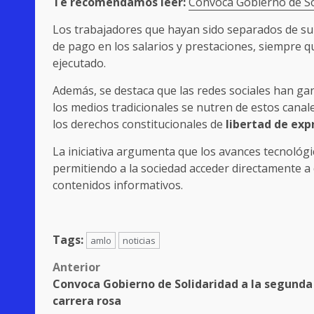
Te recomendamos leer:
Convoca Gobierno de So
Los trabajadores que hayan sido separados de su
de pago en los salarios y prestaciones, siempre q
ejecutado.
Además, se destaca que las redes sociales han ga
los medios tradicionales se nutren de estos canal
los derechos constitucionales de
libertad de exp
La iniciativa argumenta que los avances tecnológic
permitiendo a la sociedad acceder directamente a 
contenidos informativos.
Tags:
amlo
noticias
Post
Anterior
Convoca Gobierno de Solidaridad a la segunda
navigation
carrera rosa