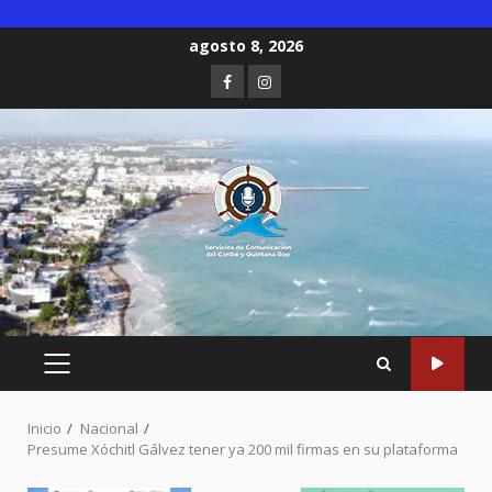
Saltar
agosto 8, 2026
al
Facebook
Instagram
contenido
MENÚ
PRINCIPAL
Inicio
Nacional
Presume Xóchitl Gálvez tener ya 200 mil firmas en su plataforma