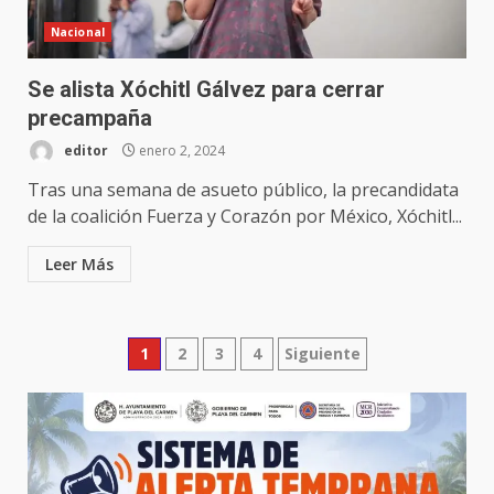
Nacional
Se alista Xóchitl Gálvez para cerrar
precampaña
editor
enero 2, 2024
Tras una semana de asueto público, la precandidata
de la coalición Fuerza y Corazón por México, Xóchitl...
Leer Más
Paginación
1
2
3
4
Siguiente
de
entradas