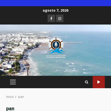
Saltar
agosto 7, 2026
al
Facebook
Instagram
contenido
MENÚ
PRINCIPAL
Inicio
pan
pan