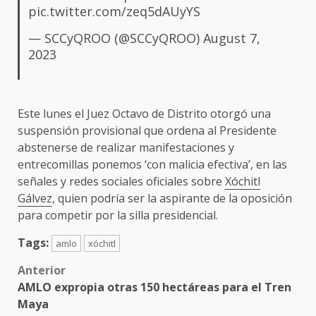
pic.twitter.com/zeq5dAUyYS
— SCCyQROO (@SCCyQROO)
August 7,
2023
Este lunes el Juez Octavo de Distrito otorgó una
suspensión provisional que ordena al Presidente
abstenerse de realizar manifestaciones y
entrecomillas ponemos ‘con malicia efectiva’, en las
señales y redes sociales oficiales sobre
Xóchitl
Gálvez
, quien podría ser la aspirante de la oposición
para competir por la silla presidencial.
Tags:
amlo
xóchitl
Post
Anterior
AMLO expropia otras 150 hectáreas para el Tren
navigation
Maya