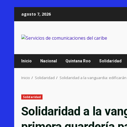
Saltar
agosto 7, 2026
al
contenido
Inicio
Nacional
Quintana Roo
Solidaridad
Inicio
Solidaridad
Solidaridad a la vanguardia: edificarán
Solidaridad
Solidaridad a la van
primera guardería pa