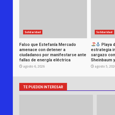
Solidaridad
Solidaridad
Falso que Estefanía Mercado
Playa d
amenace con detener a
estrategia i
ciudadanos por manifestarse ante
sargazo con
fallas de energía eléctrica
Sheinbaum 
agosto 6, 2026
agosto 5, 202
TE PUEDEN INTERESAR