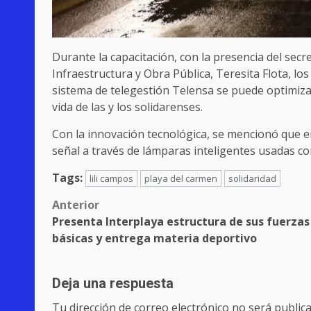
Durante la capacitación, con la presencia del secre
Infraestructura y Obra Pública, Teresita Flota, l
sistema de telegestión Telensa se puede optimizar
vida de las y los solidarenses.
Con la innovación tecnológica, se mencionó que 
señal a través de lámparas inteligentes usadas c
Tags:
lili campos
playa del carmen
solidaridad
Post
Anterior
Presenta Interplaya estructura de sus fuerzas
navigation
básicas y entrega materia deportivo
Deja una respuesta
Tu dirección de correo electrónico no será publica