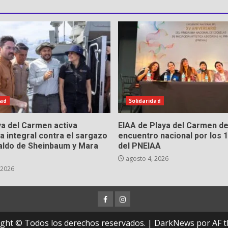
dad
Solidaridad
a del Carmen activa
EIAA de Playa del Carmen d
a integral contra el sargazo
encuentro nacional por los 
aldo de Sheinbaum y Mara
del PNEIAA
agosto 4, 2026
 2026
Facebook
Instagram
ght © Todos los derechos reservados.
|
DarkNews
por AF t