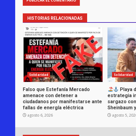
HISTORIAS RELACIONADAS
Solidaridad
Solidaridad
Falso que Estefanía Mercado
Playa d
amenace con detener a
estrategia i
ciudadanos por manifestarse ante
sargazo con
fallas de energía eléctrica
Sheinbaum 
agosto 6, 2026
agosto 5, 202