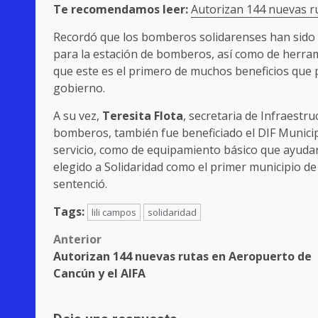
Te recomendamos leer:
Autorizan 144 nuevas r
Recordó que los bomberos solidarenses han sido d
para la estación de bomberos, así como de herram
que este es el primero de muchos beneficios que p
gobierno.
A su vez,
Teresita Flota
, secretaria de Infraestr
bomberos, también fue beneficiado el DIF Municip
servicio, como de equipamiento básico que ayudará
elegido a Solidaridad como el primer municipio de
sentenció.
Tags:
lili campos
solidaridad
Post
Anterior
Autorizan 144 nuevas rutas en Aeropuerto de
navigation
Cancún y el AIFA