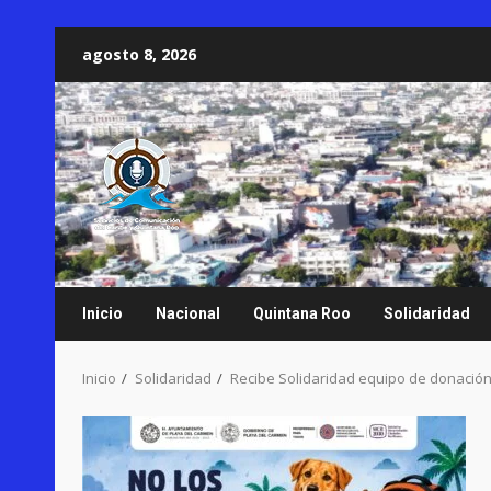
Saltar
agosto 8, 2026
al
contenido
Inicio
Nacional
Quintana Roo
Solidaridad
Inicio
Solidaridad
Recibe Solidaridad equipo de donación