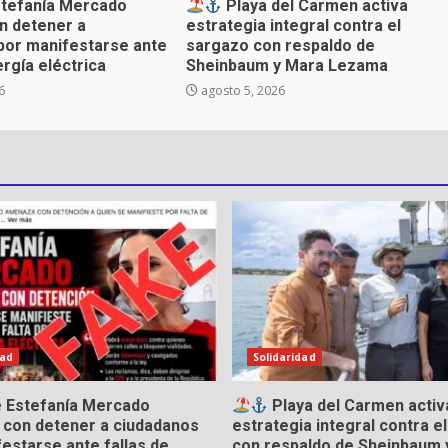
stefanía Mercado
Playa del Carmen activa
n detener a
estrategia integral contra el
por manifestarse ante
sargazo con respaldo de
ergía eléctrica
Sheinbaum y Mara Lezama
6
agosto 5, 2026
dad
Solidaridad
e Estefanía Mercado
Playa del Carmen activ
con detener a ciudadanos
estrategia integral contra e
estarse ante fallas de
con respaldo de Sheinbaum 