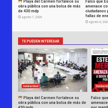
Playa del Carmen fortalece su
Falso que E
obra pública con una bolsa de más
amenace co
de 430 mdp
ciudadanos 
fallas de en
agosto 7, 2026
agosto 6, 202
TE PUEDEN INTERESAR
Solidaridad
Solidari
Playa del Carmen fortalece su
Falso qu
obra pública con una bolsa de más de
amenace 
430 mdp
por manif