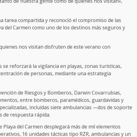
d tanto de nuestra gente como de quienes nos visitan»,
a tarea compartida y reconoció el compromiso de las
ya del Carmen como uno de los destinos más seguros y
 quienes nos visitan disfruten de este verano con
e reforzará la vigilancia en playas, zonas turísticas,
ncentración de personas, mediante una estrategia
Prevención de Riesgos y Bomberos, Darwin Covarrubias,
lementos, entre bomberos, paramédicos, guardavidas y
ecializadas, incluidas siete ambulancias —dos de soporte
s de respuesta rápida.
de Playa del Carmen desplegará más de mil elementos
erativos, 16 unidades tácticas tipo RZR, ambulancias y un