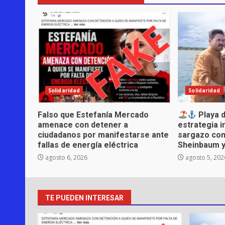
Solidaridad
Solidaridad
Falso que Estefanía Mercado
Playa d
amenace con detener a
estrategia i
ciudadanos por manifestarse ante
sargazo con
fallas de energía eléctrica
Sheinbaum 
agosto 6, 2026
agosto 5, 202
TE PUEDEN INTERESAR