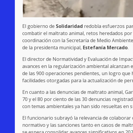
El gobierno de
Solidaridad
redobla esfuerzos par
combatir el maltrato animal, retos heredados por l
coordinación con la Secretaría de Medio Ambiente
de la presidenta municipal,
Estefanía Mercado
.
El director de Normatividad y Evaluación de Impac
avances en la regularización ambiental alcanzan e
de las 900 operaciones pendientes, un logro que ha
facilidades otorgadas para la actualización de per
En cuanto a las denuncias de maltrato animal, Ga
70 y el 80 por ciento de las 30 denuncias registr
con temas ambientales ya han sido resueltas en su
El funcionario subrayó la relevancia de colaborar
normativo y las sanciones tanto en casos de malt
se espera consolidar avances significativos en 202