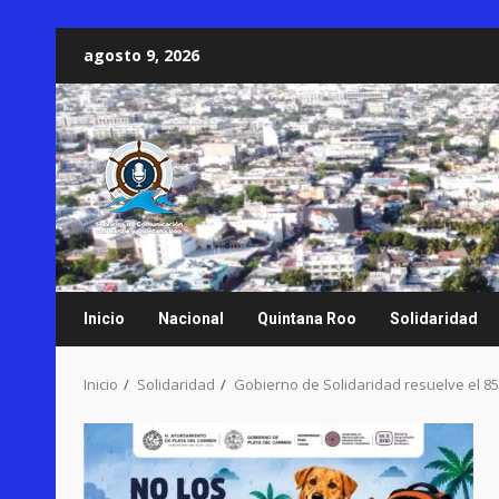
Saltar
agosto 9, 2026
al
contenido
Inicio
Nacional
Quintana Roo
Solidaridad
Inicio
Solidaridad
Gobierno de Solidaridad resuelve el 