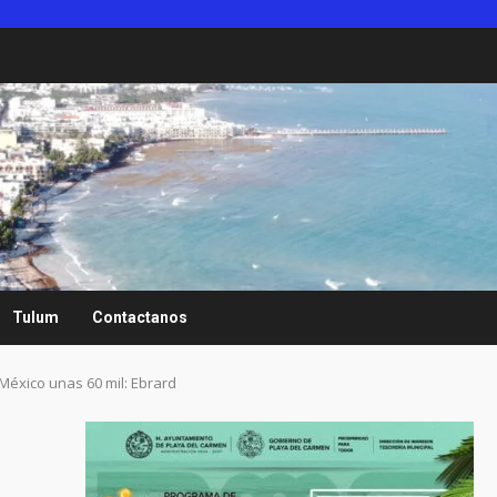
Tulum
Contactanos
México unas 60 mil: Ebrard