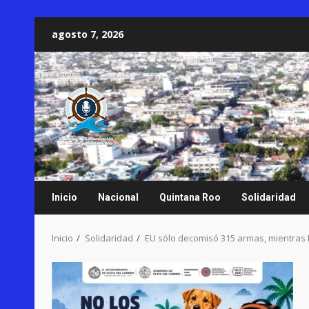
Saltar
agosto 7, 2026
al
contenido
Inicio
Nacional
Quintana Roo
Solidaridad
Inicio
Solidaridad
EU sólo decomisó 315 armas, mientras 