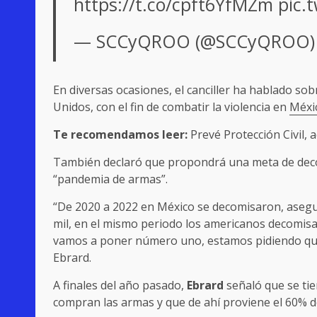
https://t.co/cpft6YfMZm
pic.
— SCCyQROO (@SCCyQROO
En diversas ocasiones, el canciller ha hablado sob
Unidos, con el fin de combatir la violencia en
Méxi
Te recomendamos leer:
Prevé Protección Civil,
También declaró que propondrá una meta de de
“pandemia de armas”.
“De 2020 a 2022 en México se decomisaron, asegur
mil, en el mismo periodo los americanos decomisa
vamos a poner número uno, estamos pidiendo que s
Ebrard.
A finales del año pasado,
Ebrard
señaló que se ti
compran las armas y que de ahí proviene el 60% de