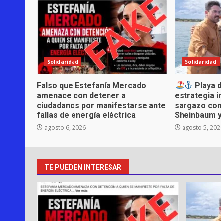
Solidaridad
Solidaridad
Falso que Estefanía Mercado
Playa d
amenace con detener a
estrategia i
ciudadanos por manifestarse ante
sargazo con
fallas de energía eléctrica
Sheinbaum 
agosto 6, 2026
agosto 5, 202
TE PUEDEN INTERESAR