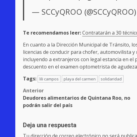
— SCCyQROO (@SCCyQROO
Te recomendamos leer:
Contratarán a 30 técni
En cuanto a la Dirección Municipal de Tránsito, l
licencias de conducir para chofer, automovilista y
incluyendo a extranjeros con legal estancia en el 
descuento en el examen optometrista de agudeza 
Tags:
lili campos
playa del carmen
solidaridad
Post
Anterior
Deudores alimentarios de Quintana Roo, no
navigation
podrán salir del país
Deja una respuesta
Tu dirección de correo electrónico no será publica