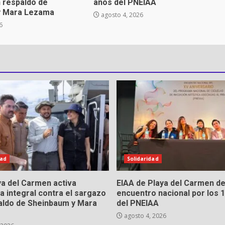
 respaldo de
años del PNEIAA
y Mara Lezama
agosto 4, 2026
6
dad
Solidaridad
a del Carmen activa
EIAA de Playa del Carmen d
a integral contra el sargazo
encuentro nacional por los 
aldo de Sheinbaum y Mara
del PNEIAA
agosto 4, 2026