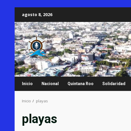
Saltar
agosto 8, 2026
al
contenido
Inicio
Nacional
Quintana Roo
Solidaridad
Inicio
playas
playas