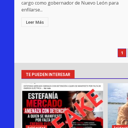
cargo como gobernador de Nuevo León para
enfilarse...
Leer Más
Pa
1
de
en
TE PUEDEN INTERESAR
Solidaridad
Solidari