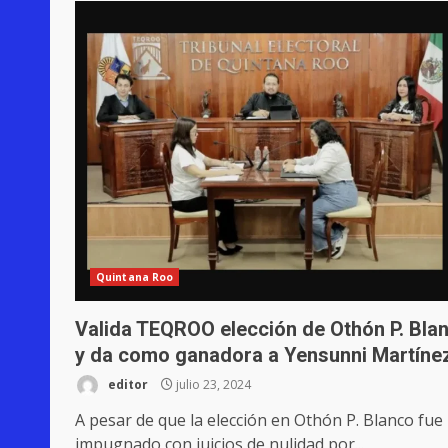
Quintana Roo
Valida TEQROO elección de Othón P. Bla
y da como ganadora a Yensunni Martíne
editor
julio 23, 2024
A pesar de que la elección en Othón P. Blanco fue
impugnado con juicios de nulidad por...