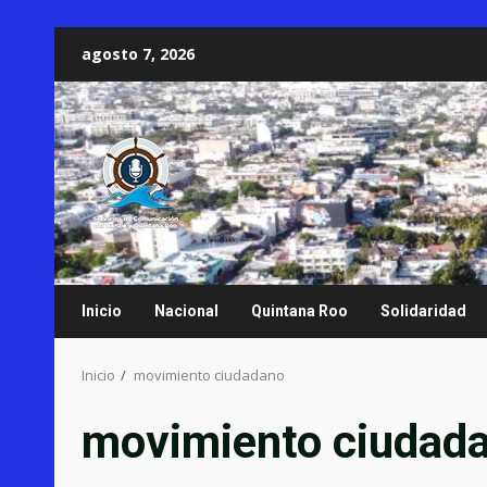
Saltar
agosto 7, 2026
al
contenido
Inicio
Nacional
Quintana Roo
Solidaridad
Inicio
movimiento ciudadano
movimiento ciudad