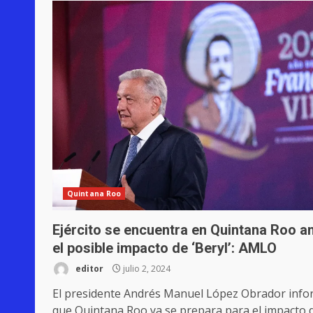
Quintana Roo
Ejército se encuentra en Quintana Roo a
el posible impacto de ‘Beryl’: AMLO
editor
julio 2, 2024
El presidente Andrés Manuel López Obrador inf
que Quintana Roo ya se prepara para el impacto de