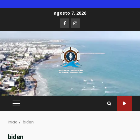
Saltar
agosto 7, 2026
al
Facebook
Instagram
contenido
MENÚ
PRINCIPAL
Inicio
biden
biden