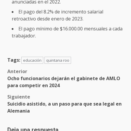
anunciadas en el 2022.
El pago del 8.2% de incremento salarial
retroactivo desde enero de 2023.
El pago mínimo de $16.000.00 mensuales a cada
trabajador.
Tags:
educación
quintana roo
Post
Anterior
Ocho funcionarios dejarán el gabinete de AMLO
navigation
para competir en 2024
Siguiente
Suicidio asistido, a un paso para que sea legal en
Alemania
Deja una respuesta