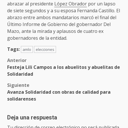
abrazar al presidente
López Obrador
por un lapso
de siete segundos y a su esposa Fernanda Castillo. El
abrazo entre ambos mandatarios marcó el final del
Último Informe de Gobierno del gobernador Del
Mazo, ante la mirada y aplausos de cuatro ex
gobernadores de la entidad.
Tags:
amlo
elecciones
Post
Anterior
Festeja Lili Campos a los abuelitos y abuelitas de
navigation
Solidaridad
Siguiente
Avanza Solidaridad con obras de calidad para
solidarenses
Deja una respuesta
Tu dirección de correo electrónico no será publicada.