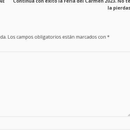
NE
Continúa con éxito la Feria del Carmen 2023. No t
la pierda
da.
Los campos obligatorios están marcados con
*