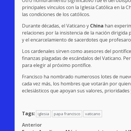
Otro nombramiento significativo fue el del obis
principales vínculos con la Iglesia Católica en la
las condiciones de los católicos.
Durante décadas, el Vaticano y
China
han experim
relaciones por la insistencia de la nación dirigi
y el encarcelamiento de sacerdotes que profesaron
Los cardenales sirven como asesores del pontífice
finanzas plagadas de escándalos del Vaticano. Per
para elegir al próximo pontífice.
Francisco ha nombrado numerosos lotes de nuevos
cada vez más, los hombres que votarán por quien 
eclesiásticos que apoyan sus valores, prioridades 
Tags:
iglesia
papa francisco
vaticano
Post
Anterior