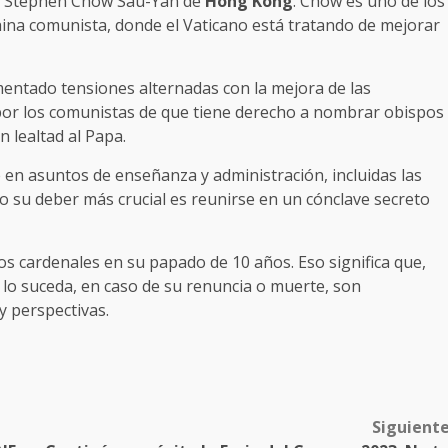
po Stephen Chow Sau-Yan de
Hong Kong
. Chow es uno de los
 China comunista, donde el Vaticano está tratando de mejorar
entado tensiones alternadas con la mejora de las
da por los comunistas de que tiene derecho a nombrar obispos
 lealtad al Papa.
 en asuntos de enseñanza y administración, incluidas las
o su deber más crucial es reunirse en un cónclave secreto
 cardenales en su papado de 10 años. Eso significa que,
lo suceda, en caso de su renuncia o muerte, son
y perspectivas.
Siguient