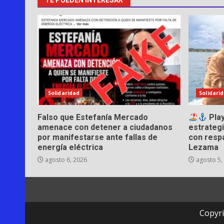
entradas
TE PUEDEN INTERESAR
Solidaridad
Solidari
Falso que Estefanía Mercado
Play
amenace con detener a ciudadanos
estrategi
por manifestarse ante fallas de
con resp
energía eléctrica
Lezama
agosto 6, 2026
agosto 5,
Copyri