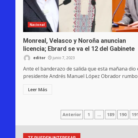
Nacional
Monreal, Velasco y Noroña anuncian
licencia; Ebrard se va el 12 del Gabinete
editor
junio 7, 2023
Ante el banderazo de salida que esta mañana dio 
presidente Andrés Manuel López Obrador rumbo a
Leer Más
Paginación
Anterior
1
…
189
190
19
de