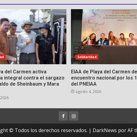
dad
Solidaridad
a del Carmen activa
EIAA de Playa del Carmen d
a integral contra el sargazo
encuentro nacional por los 
aldo de Sheinbaum y Mara
del PNEIAA
agosto 4, 2026
 2026
Facebook
Instagram
ght © Todos los derechos reservados.
|
DarkNews
por AF t